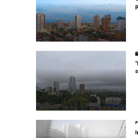
"
P
I