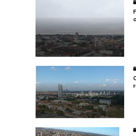
F
c
r