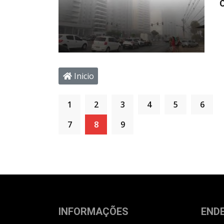
Inicio
1
2
3
4
5
6
7
8
9
INFORMAÇÕES
END