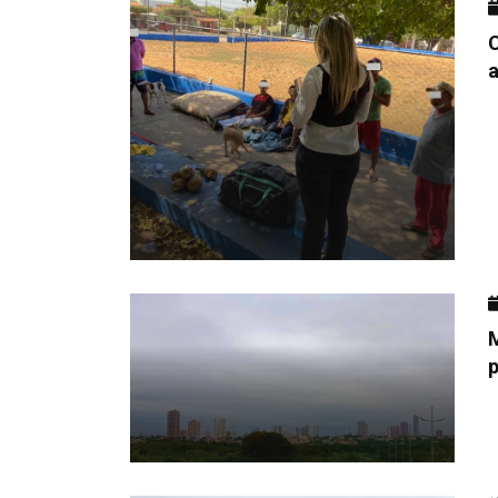
C
a
M
p